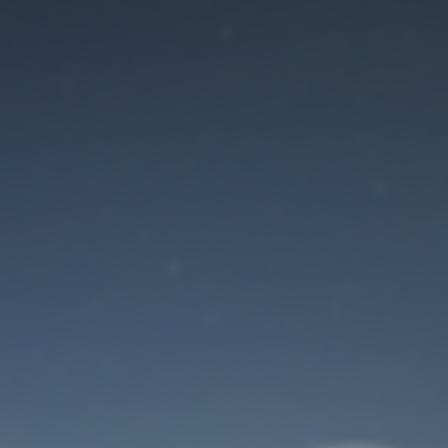
Der Wartungsmodus
ist eingeschaltet
Site will be available soon. Thank you for your patience!
Benutzeranmeldung