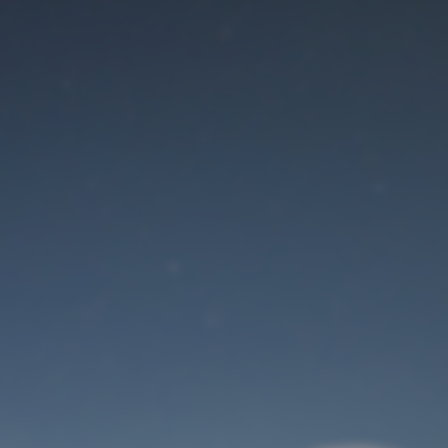
Der Wartungsmodus
ist eingeschaltet
Site will be available soon. Thank you for your patience!
Benutzeranmeldung