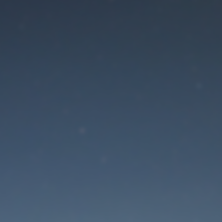
Der Wartungsmodus is
eingeschaltet
Site will be available soon. Thank you for your patience!
Passwort zurücksetzen