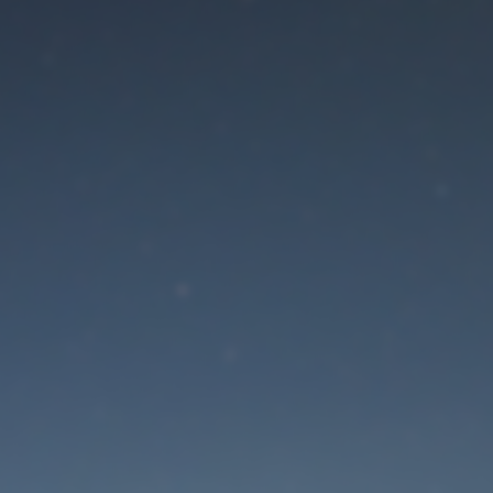
Der Wartungsmodus is
eingeschaltet
Site will be available soon. Thank you for your patience!
Passwort zurücksetzen