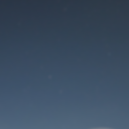
Der Wartungsmodus
ist eingeschaltet
Site will be available soon. Thank you for your patience!
Benutzeranmeldung