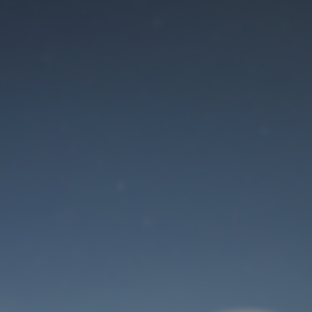
Der Wartungsmodus
ist eingeschaltet
Site will be available soon. Thank you for your patience!
Benutzeranmeldung