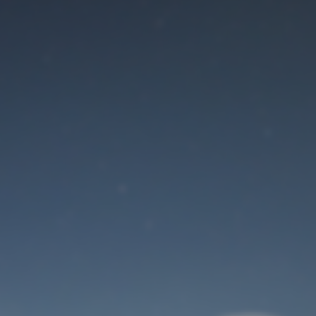
Der Wartungsmodus
ist eingeschaltet
Site will be available soon. Thank you for your patience!
Benutzeranmeldung