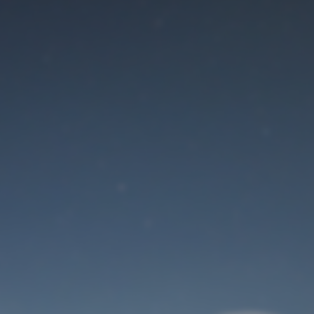
Der Wartungsmodus
ist eingeschaltet
Site will be available soon. Thank you for your patience!
Benutzeranmeldung