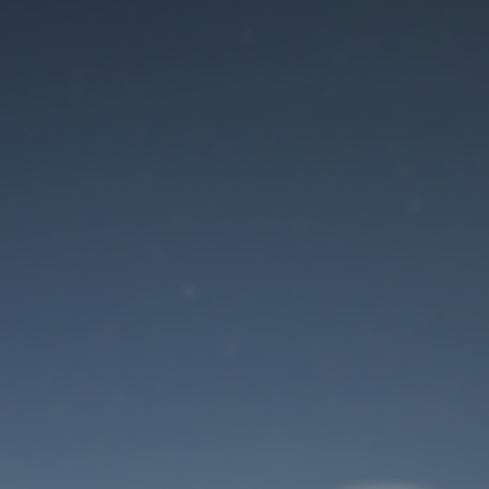
Der Wartungsmodus
ist eingeschaltet
Site will be available soon. Thank you for your patience!
Benutzeranmeldung