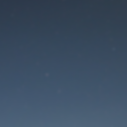
Der Wartungsmodus is
eingeschaltet
Site will be available soon. Thank you for your patience!
Passwort zurücksetzen