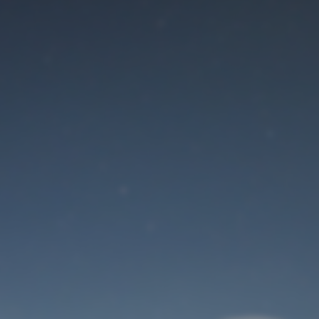
Der Wartungsmodus
ist eingeschaltet
Site will be available soon. Thank you for your patience!
Benutzeranmeldung