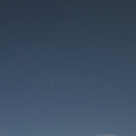
Der Wartungsmodus
ist eingeschaltet
Site will be available soon. Thank you for your patience!
Benutzeranmeldung