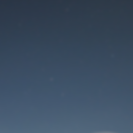
Der Wartungsmodus
ist eingeschaltet
Site will be available soon. Thank you for your patience!
Benutzeranmeldung