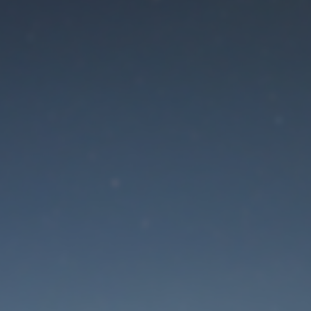
Der Wartungsmodus is
eingeschaltet
Site will be available soon. Thank you for your patience!
Passwort zurücksetzen