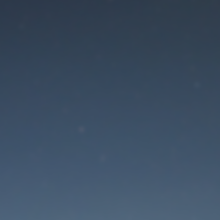
Der Wartungsmodus is
eingeschaltet
Site will be available soon. Thank you for your patience!
Passwort zurücksetzen