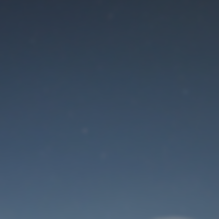
Der Wartungsmodus
ist eingeschaltet
Site will be available soon. Thank you for your patience!
Benutzeranmeldung