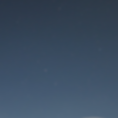
Der Wartungsmodus
ist eingeschaltet
Site will be available soon. Thank you for your patience!
Benutzeranmeldung