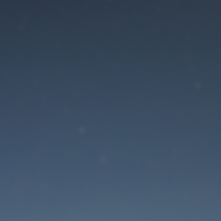
Der Wartungsmodus is
eingeschaltet
Site will be available soon. Thank you for your patience!
Passwort zurücksetzen