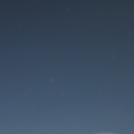
Der Wartungsmodus
ist eingeschaltet
Site will be available soon. Thank you for your patience!
Benutzeranmeldung