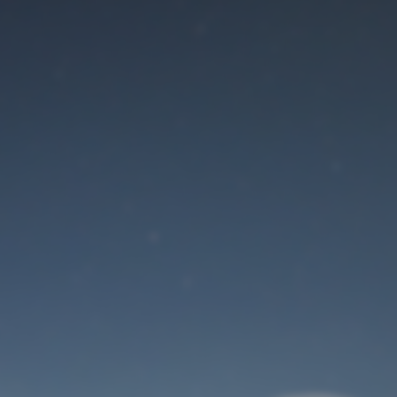
Der Wartungsmodus
ist eingeschaltet
Site will be available soon. Thank you for your patience!
Benutzeranmeldung