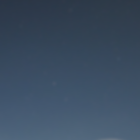
Der Wartungsmodus
ist eingeschaltet
Site will be available soon. Thank you for your patience!
Benutzeranmeldung