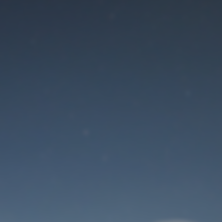
Der Wartungsmodus
ist eingeschaltet
Site will be available soon. Thank you for your patience!
Benutzeranmeldung