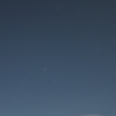
Der Wartungsmodus
ist eingeschaltet
Site will be available soon. Thank you for your patience!
Benutzeranmeldung