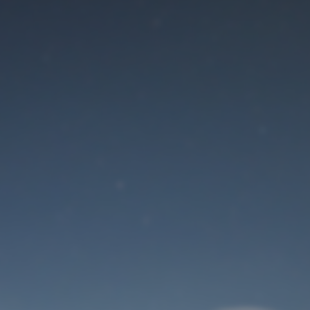
Der Wartungsmodus
ist eingeschaltet
Site will be available soon. Thank you for your patience!
Benutzeranmeldung