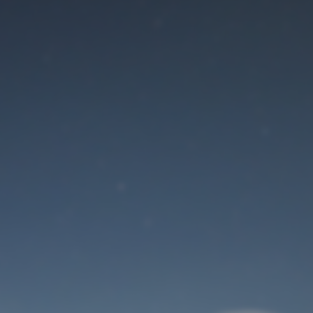
Der Wartungsmodus
ist eingeschaltet
Site will be available soon. Thank you for your patience!
Benutzeranmeldung