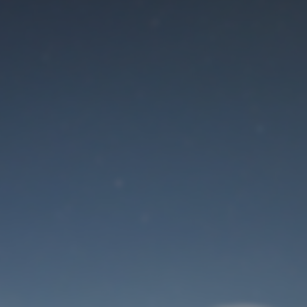
Der Wartungsmodus
ist eingeschaltet
Site will be available soon. Thank you for your patience!
Benutzeranmeldung