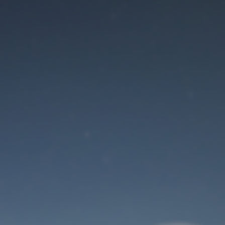
Der Wartungsmodus
ist eingeschaltet
Site will be available soon. Thank you for your patience!
Benutzeranmeldung