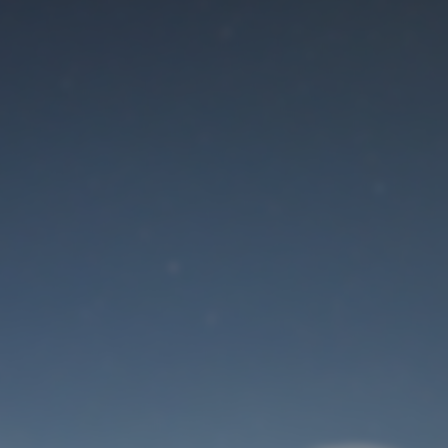
Der Wartungsmodus
ist eingeschaltet
Site will be available soon. Thank you for your patience!
Benutzeranmeldung