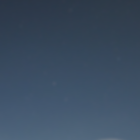
Der Wartungsmodus
ist eingeschaltet
Site will be available soon. Thank you for your patience!
Benutzeranmeldung