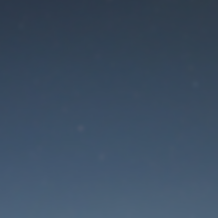
Der Wartungsmodus is
eingeschaltet
Site will be available soon. Thank you for your patience!
Passwort zurücksetzen