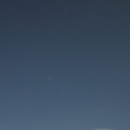
Der Wartungsmodus
ist eingeschaltet
Site will be available soon. Thank you for your patience!
Benutzeranmeldung