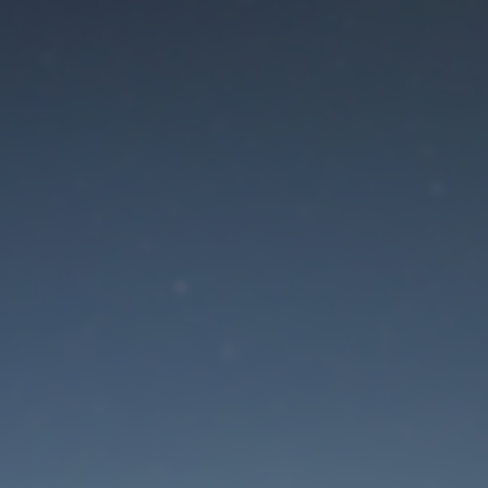
Der Wartungsmodus is
eingeschaltet
Site will be available soon. Thank you for your patience!
Passwort zurücksetzen