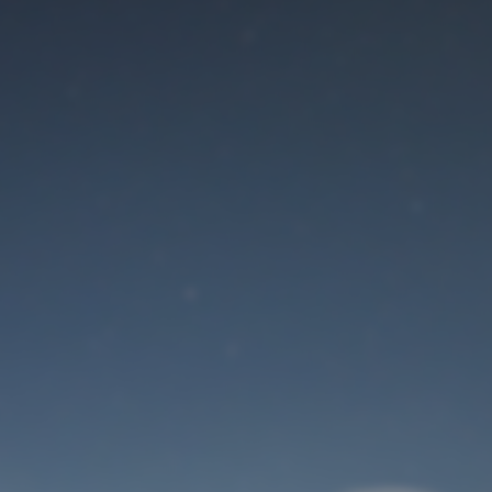
Der Wartungsmodus
ist eingeschaltet
Site will be available soon. Thank you for your patience!
Benutzeranmeldung