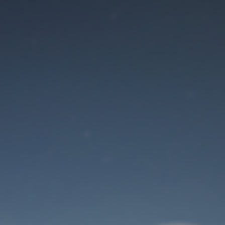
Der Wartungsmodus
ist eingeschaltet
Site will be available soon. Thank you for your patience!
Benutzeranmeldung