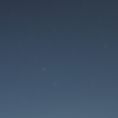
Der Wartungsmodus is
eingeschaltet
Site will be available soon. Thank you for your patience!
Passwort zurücksetzen