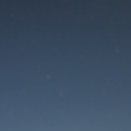
Der Wartungsmodus is
eingeschaltet
Site will be available soon. Thank you for your patience!
Passwort zurücksetzen