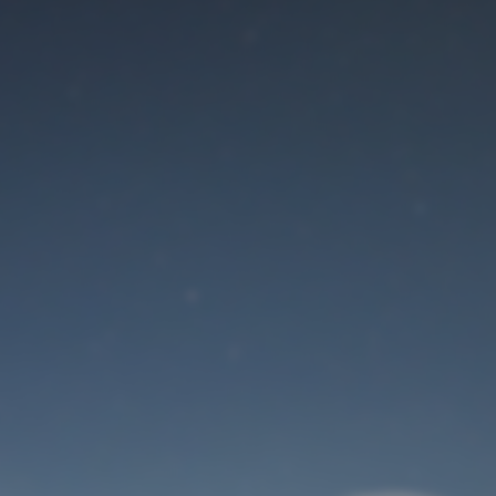
Der Wartungsmodus
ist eingeschaltet
Site will be available soon. Thank you for your patience!
Benutzeranmeldung