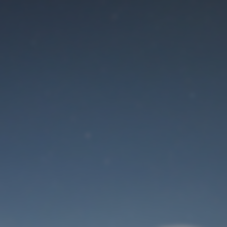
Der Wartungsmodus
ist eingeschaltet
Site will be available soon. Thank you for your patience!
Benutzeranmeldung