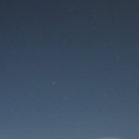
Der Wartungsmodus
ist eingeschaltet
Site will be available soon. Thank you for your patience!
Benutzeranmeldung