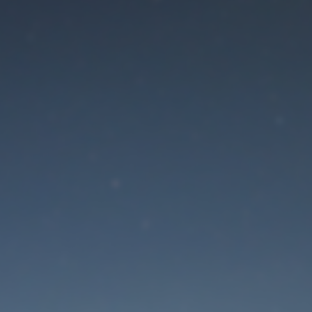
Der Wartungsmodus is
eingeschaltet
Site will be available soon. Thank you for your patience!
Passwort zurücksetzen