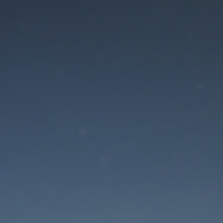
Der Wartungsmodus is
eingeschaltet
Site will be available soon. Thank you for your patience!
Passwort zurücksetzen