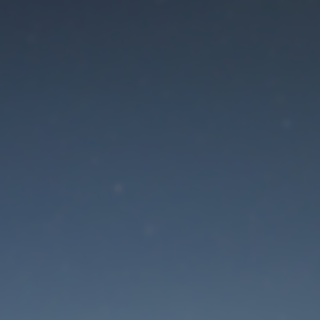
Der Wartungsmodus is
eingeschaltet
Site will be available soon. Thank you for your patience!
Passwort zurücksetzen