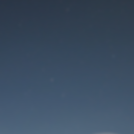
Der Wartungsmodus
ist eingeschaltet
Site will be available soon. Thank you for your patience!
Benutzeranmeldung