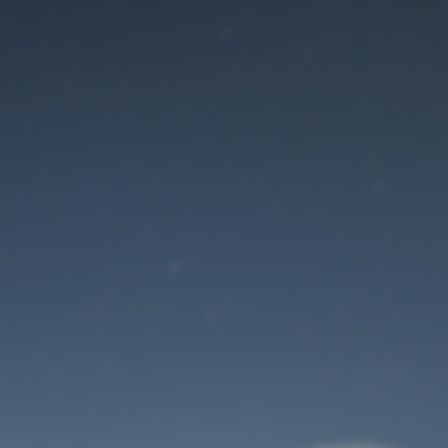
Der Wartungsmodus
ist eingeschaltet
Site will be available soon. Thank you for your patience!
Benutzeranmeldung