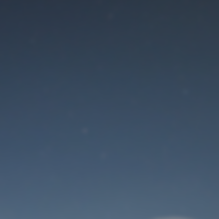
Der Wartungsmodus
ist eingeschaltet
Site will be available soon. Thank you for your patience!
Benutzeranmeldung