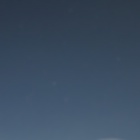
Der Wartungsmodus
ist eingeschaltet
Site will be available soon. Thank you for your patience!
Benutzeranmeldung