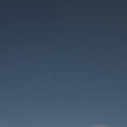
Der Wartungsmodus
ist eingeschaltet
Site will be available soon. Thank you for your patience!
Benutzeranmeldung