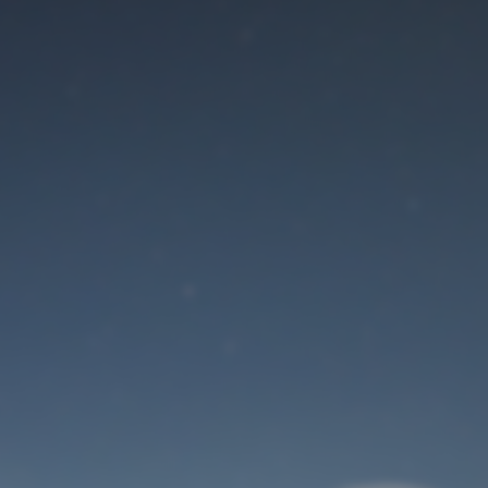
Der Wartungsmodus
ist eingeschaltet
Site will be available soon. Thank you for your patience!
Benutzeranmeldung