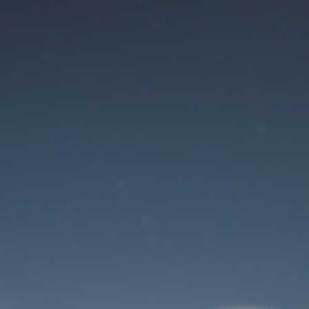
Der Wartungsmodus
ist eingeschaltet
Site will be available soon. Thank you for your patience!
Benutzeranmeldung