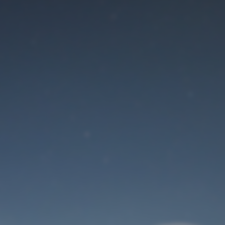
Der Wartungsmodus
ist eingeschaltet
Site will be available soon. Thank you for your patience!
Benutzeranmeldung